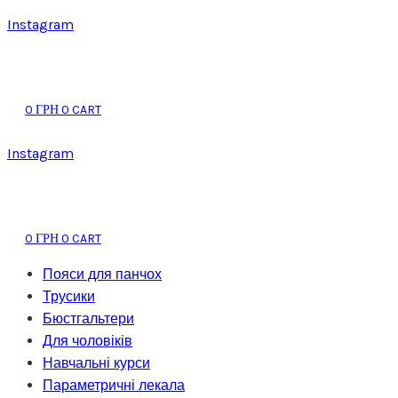
Instagram
0
0
CART
ГРН
Instagram
0
0
CART
ГРН
Пояси для панчох
Трусики
Бюстгальтери
Для чоловіків
Навчальні курси
Параметричні лекала