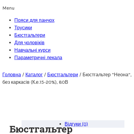
Menu
Пояси для панчох
Трусики
Бюстгальтери
Для чоловіків
Навчальні курси
Параметричні лекала
Головна
/
Каталог
/
Бюстгальтери
/
Бюстгальтер “Неона”,
без каркасів (К.е.15-20%), 80В
Відгуки (0)
Бюстгальтер