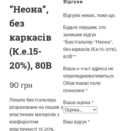
Відгуки
“Неона”,
Відгуків немає, поки що.
без
Будьте першим, хто
каркасів
залишив відгук
“Бюстгальтер “Неона”,
(К.е.15-
без каркасів (К.е.15-20%),
80В”“
20%), 80В
Ваша e-mail адреса не
оприлюднюватиметься.
90
грн
Обов’язкові поля
позначені
*
Лекало бюстгальтера
Ваша оцінка
*
розраховане на пошив з
еластичних матерілів з
коефіцієнтом
Ваш відгук
*
еластичності 15-20%.