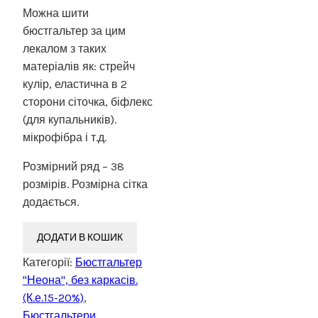
Можна шити
бюстгальтер за цим
лекалом з таких
матеріалів як: стрейч
кулір, еластична в 2
сторони сіточка, біфлекс
(для купальників).
мікрофібра і т.д.
Розмірний ряд – 38
розмірів. Розмірна сітка
додається.
ДОДАТИ В КОШИК
Категорії:
Бюстгальтер
"Неона", без каркасів.
(К.е.15-20%)
,
Бюстгальтери