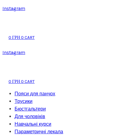
Instagram
0
0
CART
ГРН
Instagram
0
0
CART
ГРН
Пояси для панчох
Трусики
Бюстгальтери
Для чоловіків
Навчальні курси
Параметричні лекала