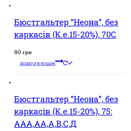
Бюстгальтер “Неона”, без
каркасів (К.е.15-20%), 70С
90
грн
ДОДАТИ В КОШИК
Бюстгальтер “Неона”, без
каркасів (К.е.15-20%), 75:
ААА,АА,А,В,С,Д