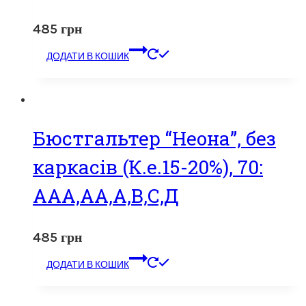
485
грн
ДОДАТИ В КОШИК
Бюстгальтер “Неона”, без
каркасів (К.е.15-20%), 70:
ААА,АА,А,В,С,Д
485
грн
ДОДАТИ В КОШИК