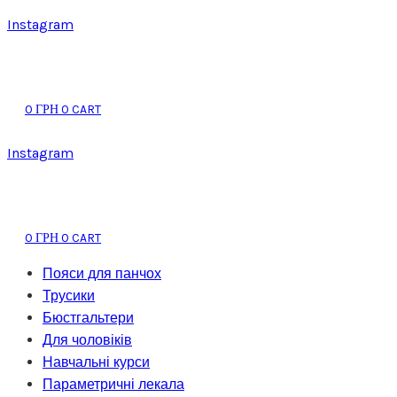
Instagram
0
0
CART
ГРН
Instagram
0
0
CART
ГРН
Пояси для панчох
Трусики
Бюстгальтери
Для чоловіків
Навчальні курси
Параметричні лекала