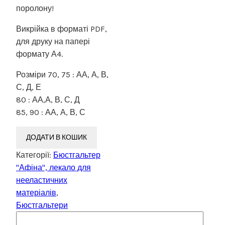
поролону!
Викрійка в форматі PDF,
для друку на папері
формату А4.
Розміри 70, 75 : АА, А, В,
С, Д, Е
80 : АА,А, В, С, Д
85, 90 : АА, А, В, С
ДОДАТИ В КОШИК
Категорії:
Бюстгальтер
"Афіна", лекало для
нееластичних
матеріалів
,
Бюстгальтери