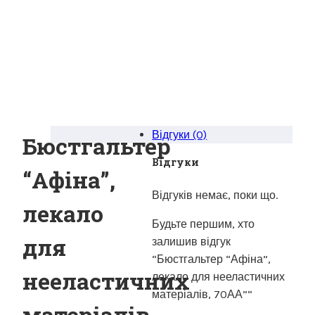
Відгуки (0)
Бюстгальтер
Відгуки
“Афіна”,
Відгуків немає, поки що.
лекало
Будьте першим, хто
для
залишив відгук
“Бюстгальтер “Афіна”,
нееластичних
лекало для нееластичних
матеріалів, 70АА”“
матеріалів,