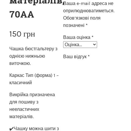
Ваша e-mail адреса не
70АА
оприлюднюватиметься.
Обов’язкові поля
позначені
*
150
грн
Ваша оцінка
*
Чашка бюстгальтеру з
однією нижньою
Ваш відгук
*
виточкою.
Каркас Тип (форма) 1 –
класичний
Викрійка призначена
для пошиву з
нееластичних
матеріалів.
✔️Чашку можна шити з