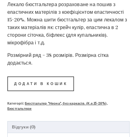
Лекало бюстгальтера розраховане на пошив з
еластичних матерілів з коефіцієнтом еластичності
15-20%. Можна шити бюстгальтер за цим лекалом з
таких матеріалів як: стрейч кулір, еластична в 2
сторони сіточка, біфлекс (для купальників).
мікрофібра і т.д.
Розмірний ряд – 38 розмірів. Розмірна сітка
додається.
ДОДАТИ В КОШИК
Категорії:
Бюстгальтер "Неона", без каркасів. (К.е.15-20%)
,
Бюстгальтери
Відгуки (0)