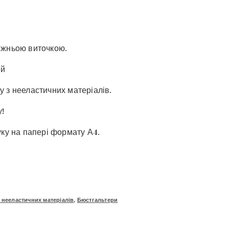
ижньою виточкою.
ий
 з нееластичних матеріалів.
!
уку на папері формату А4.
 нееластичних матеріалів
,
Бюстгальтери