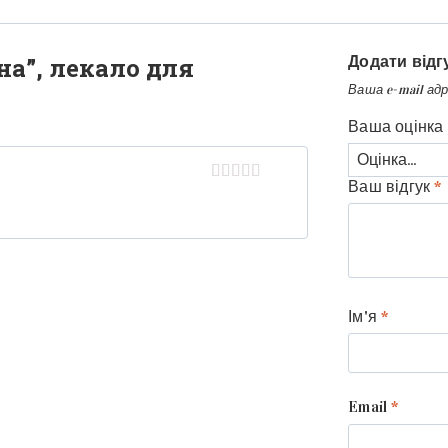
на”, лекало для
Додати відг
Ваша e-mail ад
Ваша оцінка
Ваш відгук
*
Оцінено в
5
з 5
Ім'я
*
Email
*