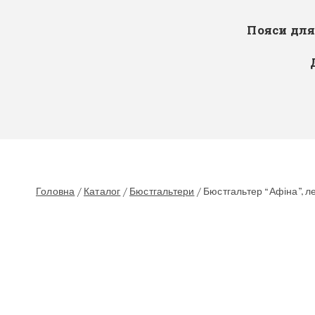
Пояси дл
Головна
/
Каталог
/
Бюстгальтери
/
Бюстгальтер “Афіна”, л