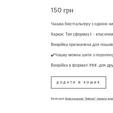
Рейтинг
1
5.00
з 5 на
150
основі
грн
опитування
покупця
Чашка бюстгальтеру з однією н
Каркас Тип (форма) 1 – класичн
Викрійка призначена для пошиву
✔️Чашку можна шити з поролону
Викрійка в форматі PDF, для др
ДОДАТИ В КОШИК
Категорії:
Бюстгальтер "Афіна", лекало для