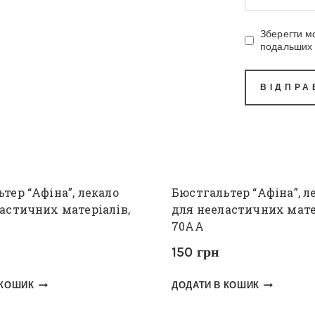
Зберегти мо
подальших 
тер “Афіна”, лекало
Бюстгальтер “Афіна”, л
астичних матеріалів,
для нееластичних мате
70АА
150
грн
 КОШИК
ДОДАТИ В КОШИК