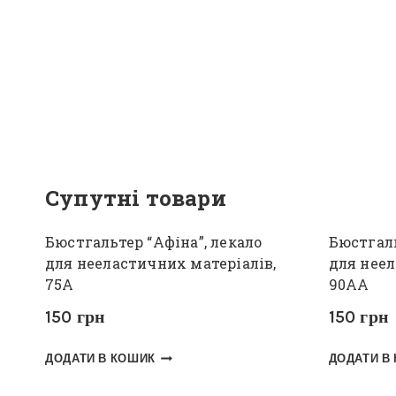
Супутні товари
Бюстгальтер “Афіна”, лекало
Бюстгаль
для нееластичних матеріалів,
для неел
75А
90АА
150
грн
150
грн
ДОДАТИ В КОШИК
ДОДАТИ В