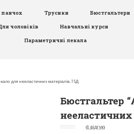
я панчох
Трусики
Бюстгальтери
Для чоловіків
Навчальні курси
Параметричні лекала
екало для нееластичних матеріалів, 75Д
Бюстгальтер “
нееластичних 
(
1
відгук)