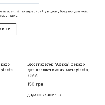
є ім'я, e-mail, та адресу сайту в цьому браузері для моїх
коментарів.
екало
Бюстгальтер “Афіна”, лекало
ріалів,
для нееластичних матеріалів,
85АА
150
грн
ДОДАТИ В КОШИК