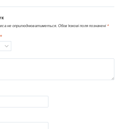
ук
реса не оприлюднюватиметься.
Обов’язкові поля позначені
*
*