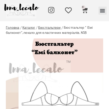
0
По
На
Пар
Головна
/
Каталог
/
Бюстгальтери
/
Бюстгальтер ” Емі
балконет”, лекало для еластичних матеріалів, 85В