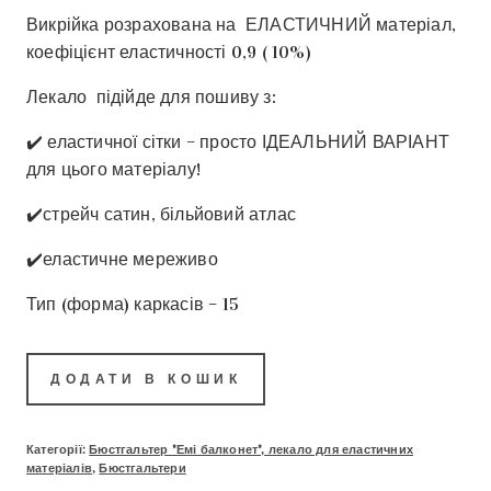
Викрійка розрахована на ЕЛАСТИЧНИЙ матеріал,
коефіцієнт еластичності 0,9 ( 10%)
Лекало підійде для пошиву з:
✔️ еластичної сітки – просто ІДЕАЛЬНИЙ ВАРІАНТ
для цього матеріалу!
✔️стрейч сатин, більйовий атлас
✔️еластичне мереживо
Тип (форма) каркасів – 15
ДОДАТИ В КОШИК
Категорії:
Бюстгальтер "Емі балконет", лекало для еластичних
матеріалів
,
Бюстгальтери