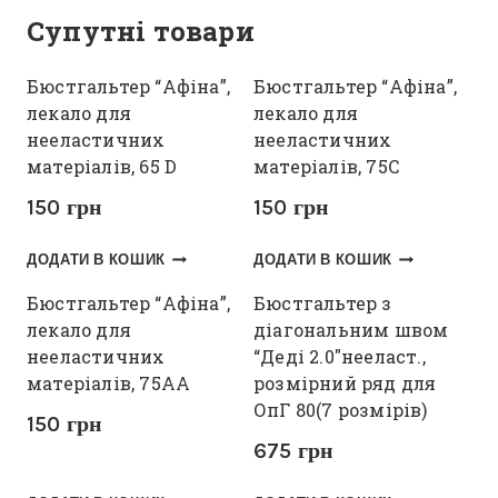
Супутні товари
Бюстгальтер “Афіна”,
Бюстгальтер “Афіна”,
лекало для
лекало для
нееластичних
нееластичних
матеріалів, 65 D
матеріалів, 75С
150
грн
150
грн
ДОДАТИ В КОШИК
ДОДАТИ В КОШИК
Бюстгальтер “Афіна”,
Бюстгальтер з
лекало для
діагональним швом
нееластичних
“Деді 2.0″нееласт.,
матеріалів, 75АА
розмірний ряд для
ОпГ 80(7 розмірів)
150
грн
675
грн