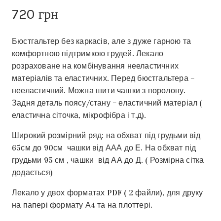
720
грн
Бюстгальтер без каркасів, але з дуже гарною та
комфортною підтримкою грудей. Лекало
розраховане на комбінування нееластичних
матеріалів та еластичних. Перед бюстгальтера –
нееластичний. Можна шити чашки з поролону.
Задня деталь поясу/стану – еластичний матеріал (
еластична сіточка, мікрофібра і т.д).
Широкий розмірний ряд: на обхват під грудьми від
65см до 90см чашки від ААА до Е. На обхват під
грудьми 95 см , чашки від АА до Д. ( Розмірна сітка
додається)
Лекало у двох форматах PDF ( 2 файли), для друку
на папері формату А4 та на плоттері.