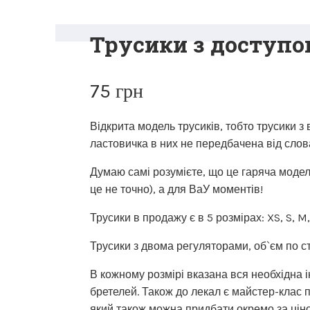
Трусики з доступом
75
грн
Відкрита модель трусиків, тобто трусики з
ластовичка в них не передбачена від слов
Думаю самі розумієте, що це гаряча модел
це не точно), а для ВаУ моментів!
Трусики в продажу є в 5 розмірах: XS, S, M,
Трусики з двома регуляторами, об`єм по с
В кожному розмірі вказана вся необхідна
бретелей. Також до лекал є майстер-клас по
який також можна придбати окремо за цін