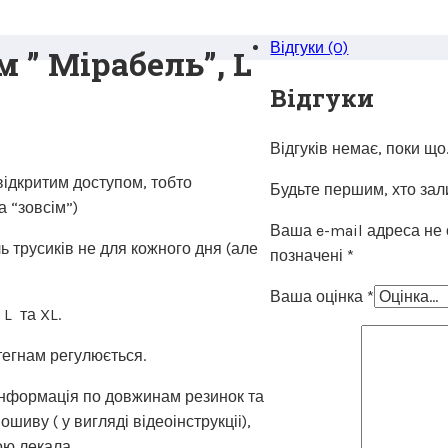
Відгуки (0)
 ” Мірабель”, L
Відгуки
Відгуків немає, поки що
 відкритим доступом, тобто
Будьте першим, хто зали
а “зовсім”)
Ваша e-mail адреса не
ь трусиків не для кожного дня (але
позначені
*
Ваша оцінка
*
 L та XL.
тегнам регулюється.
 інформація по довжинам резинок та
шиву ( у вигляді відеоінструкціі),
ою лекала.