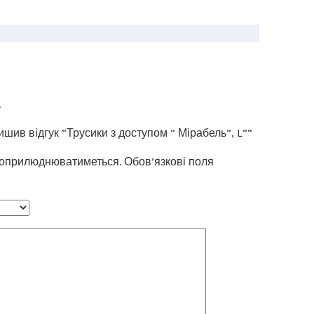
.
шив відгук “Трусики з доступом ” Мірабель”, L”“
 оприлюднюватиметься.
Обов’язкові поля