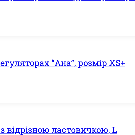
егуляторах “Ана”, розмір XS+
з відрізною ластовичкою, L