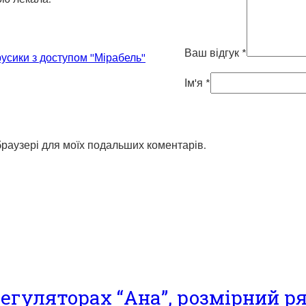
Ваш відгук
*
усики з доступом "Мірабель"
Ім'я
*
 браузері для моїх подальших коментарів.
егуляторах “Ана”, розмірний ряд