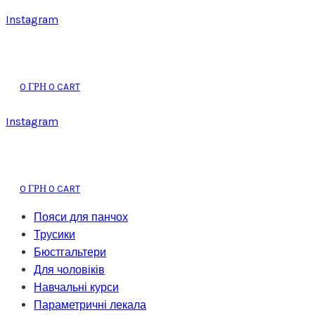
Instagram
0
0
CART
ГРН
Instagram
0
0
CART
ГРН
Пояси для панчох
Трусики
Бюстгальтери
Для чоловіків
Навчальні курси
Параметричні лекала