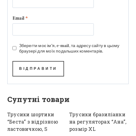
Email
*
Зберегти моє ім'я, e-mail, та адресу сайту в цьому
браузері для моїх подальших коментарів.
Супутні товари
Трусики шортики
Трусики бразиліанки
“Беста” з відрізною
на регуляторах “Ана”,
ластовичкою, S
розмір XL