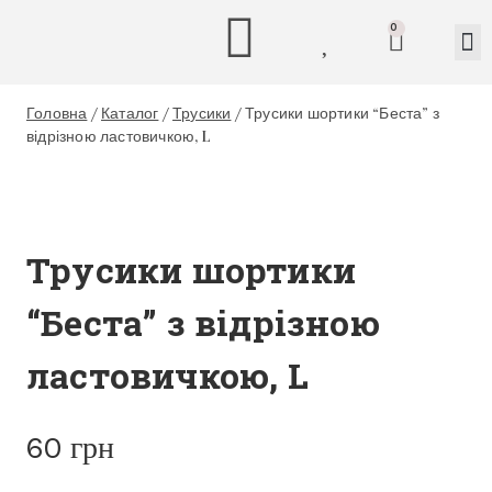
0
Головна
/
Каталог
/
Трусики
/
Трусики шортики “Беста” з
відрізною ластовичкою, L
Трусики шортики
“Беста” з відрізною
ластовичкою, L
60
грн