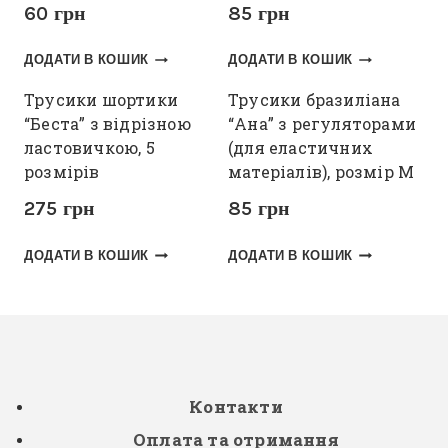
60
грн
85
грн
ДОДАТИ В КОШИК
ДОДАТИ В КОШИК
Трусики шортики
Трусики бразиліана
“Беста” з відрізною
“Ана” з регуляторами
ластовичкою, 5
(для еластичних
розмірів
матеріалів), розмір M
275
грн
85
грн
ДОДАТИ В КОШИК
ДОДАТИ В КОШИК
Контакти
Оплата та отримання