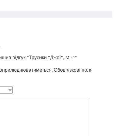
.
ишив відгук “Трусики “Джої”, M+”“
 оприлюднюватиметься.
Обов’язкові поля