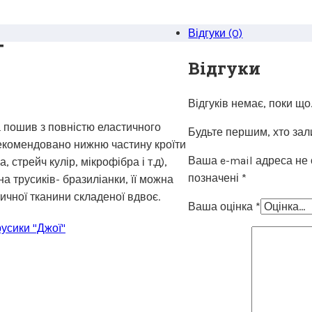
Відгуки (0)
+
Відгуки
Відгуків немає, поки що
а пошив з повністю еластичного
Будьте першим, хто зал
Рекомендовано нижню частину кроїти
Ваша e-mail адреса не
, стрейч кулір, мікрофібра і т.д),
позначені
*
а трусиків- бразиліанки, її можна
ичної тканини складеної вдвоє.
Ваша оцінка
*
усики "Джої"