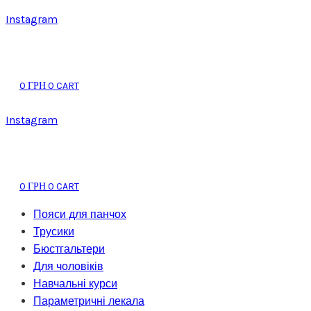
Instagram
0
0
CART
ГРН
Instagram
0
0
CART
ГРН
Пояси для панчох
Трусики
Бюстгальтери
Для чоловіків
Навчальні курси
Параметричні лекала