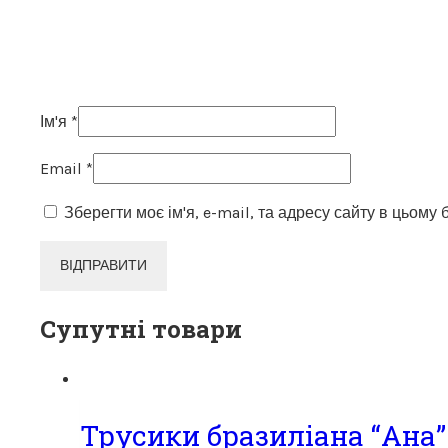
Ім'я
*
Email
*
Зберегти моє ім'я, e-mail, та адресу сайту в цьому
Супутні товари
Трусики бразиліана “Ана”