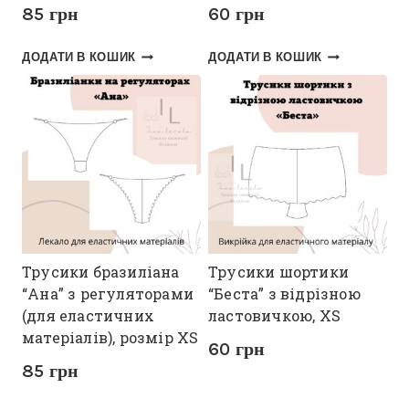
85
грн
60
грн
ДОДАТИ В КОШИК
ДОДАТИ В КОШИК
Трусики бразиліана
Трусики шортики
“Ана” з регуляторами
“Беста” з відрізною
(для еластичних
ластовичкою, XS
матеріалів), розмір XS
60
грн
85
грн