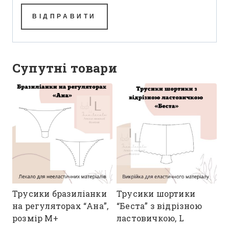
Супутні товари
Трусики бразиліанки
Трусики шортики
на регуляторах “Ана”,
“Беста” з відрізною
розмір М+
ластовичкою, L