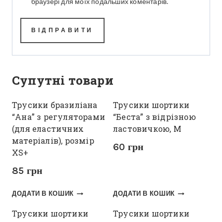
браузері для моїх подальших коментарів.
Супутні товари
Трусики бразиліана
Трусики шортики
“Ана” з регуляторами
“Беста” з відрізною
(для еластичних
ластовичкою, M
матеріалів), розмір
60
грн
XS+
85
грн
ДОДАТИ В КОШИК
ДОДАТИ В КОШИК
Трусики шортики
Трусики шортики