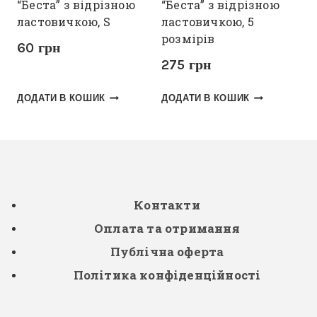
“Беста” з відрізною
“Беста” з відрізною
ластовичкою, S
ластовичкою, 5
розмірів
60
грн
275
грн
ДОДАТИ В КОШИК
ДОДАТИ В КОШИК
Контакти
Оплата та отримання
Публічна оферта
Політика конфіденційності