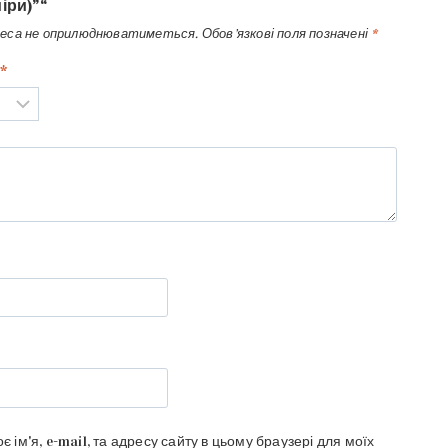
іри)”“
реса не оприлюднюватиметься.
Обов’язкові поля позначені
*
*
є ім'я, e-mail, та адресу сайту в цьому браузері для моїх