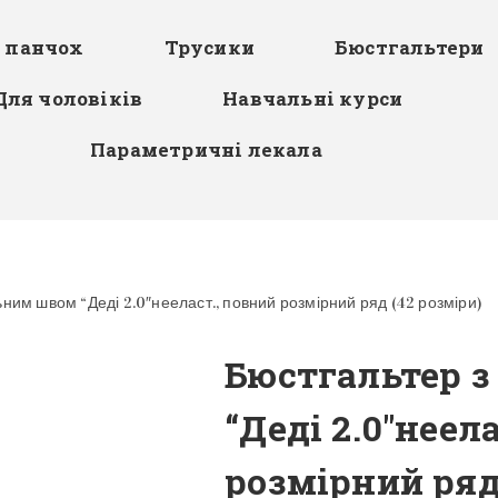
я панчох
Трусики
Бюстгальтери
Для чоловіків
Навчальні курси
Параметричні лекала
ьним швом “Деді 2.0″нееласт., повний розмірний ряд (42 розміри)
Бюстгальтер 
“Деді 2.0″неел
розмірний ряд