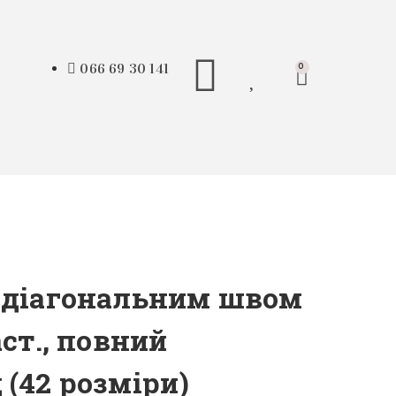
066 69 30 141
0
з діагональним швом
аст., повний
 (42 розміри)