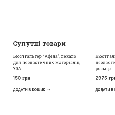
Супутні товари
Бюстгальтер “Афіна”, лекало
Бюстгаль
для нееластичних матеріалів,
нееласти
70А
розмір
150
грн
2975
гр
ДОДАТИ В КОШИК
ДОДАТИ В