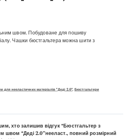
льним швом. Побудоване для пошиву
ріалу. Чашки бюстгальтера можна шити з
 для нееластичних матеріалів "Деді 2.0"
,
Бюстгальтери
им, хто залишив відгук “Бюстгальтер з
м швом “Деді 2.0″нееласт., повний розмірний