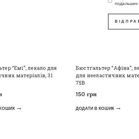
подальших 
тер “Емі”, лекало для
Бюстгальтер “Афіна”, л
чних матеріалів, 31
для нееластичних мате
75В
н
150
грн
 КОШИК
ДОДАТИ В КОШИК