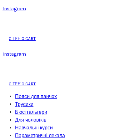
Instagram
0
0
CART
ГРН
Instagram
0
0
CART
ГРН
Пояси для панчох
Трусики
Бюстгальтери
Для чоловіків
Навчальні курси
Параметричні лекала