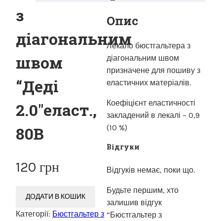
з
Опис
діагональним
Лекало бюстгальтера з
швом
діагональним швом
призначене для пошиву з
“Деді
еластичних матеріалів.
Коефіцієнт еластичності
2.0″еласт.,
закладений в лекалі – 0,9
(10 %)
80В
Відгуки
120
грн
Відгуків немає, поки що.
Будьте першим, хто
ДОДАТИ В КОШИК
залишив відгук
Категорії:
Бюстгальтер з
“Бюстгальтер з