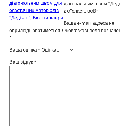
діагональним швом для
діагональним швом “Деді
еластичних матеріалів
2.0″еласт., 80В”“
"Деді 2.0"
,
Бюстгальтери
Ваша e-mail адреса не
оприлюднюватиметься.
Обов’язкові поля позначені
*
Ваша оцінка
*
Ваш відгук
*