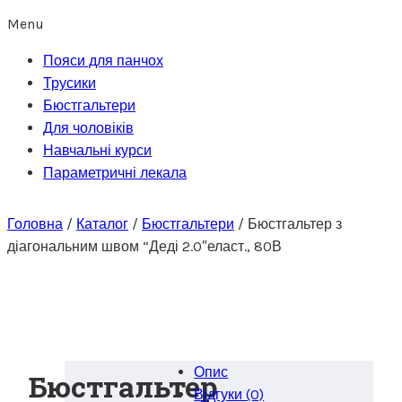
Menu
Пояси для панчох
Трусики
Бюстгальтери
Для чоловіків
Навчальні курси
Параметричні лекала
Головна
/
Каталог
/
Бюстгальтери
/
Бюстгальтер з
діагональним швом “Деді 2.0″еласт., 80В
Опис
Бюстгальтер
Відгуки (0)