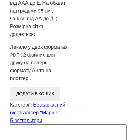
від ААА до Е. На обхват
під грудьми 95 см ,
чашки від АА до Д. (
Розмірна сітка
додається)
Лекало у двох форматах
PDF ( 2 файли), для
друку на папері
формату А4 та на
плоттері.
ДОДАТИ В КОШИК
Категорії:
Безкаркасний
бюстгальтер "Маріне"
,
Бюстгальтери