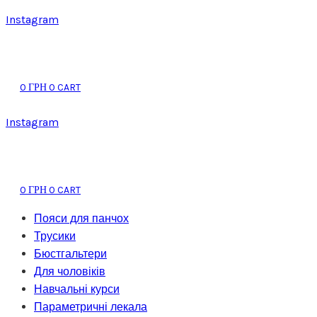
Instagram
0
0
CART
ГРН
Instagram
0
0
CART
ГРН
Пояси для панчох
Трусики
Бюстгальтери
Для чоловіків
Навчальні курси
Параметричні лекала