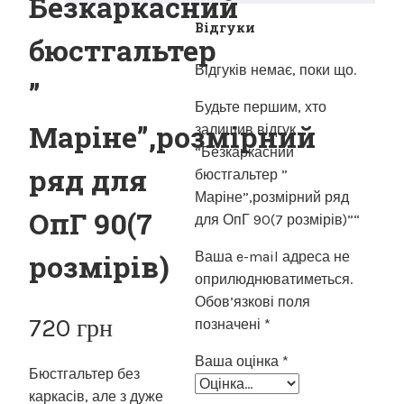
Безкаркасний
Відгуки
бюстгальтер
Відгуків немає, поки що.
”
Будьте першим, хто
Маріне”,розмірний
залишив відгук
“Безкаркасний
ряд для
бюстгальтер ”
Маріне”,розмірний ряд
ОпГ 90(7
для ОпГ 90(7 розмірів)”“
розмірів)
Ваша e-mail адреса не
оприлюднюватиметься.
Обов’язкові поля
720
грн
позначені
*
Ваша оцінка
*
Бюстгальтер без
каркасів, але з дуже