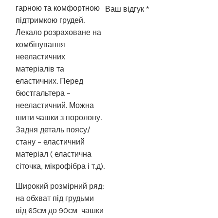
гарною та комфортною
Ваш відгук
*
підтримкою грудей.
Лекало розраховане на
комбінування
нееластичних
матеріалів та
еластичних. Перед
бюстгальтера –
нееластичний. Можна
шити чашки з поролону.
Задня деталь поясу/
стану – еластичний
матеріал ( еластична
сіточка, мікрофібра і т.д).
Широкий розмірний ряд:
на обхват під грудьми
від 65см до 90см чашки