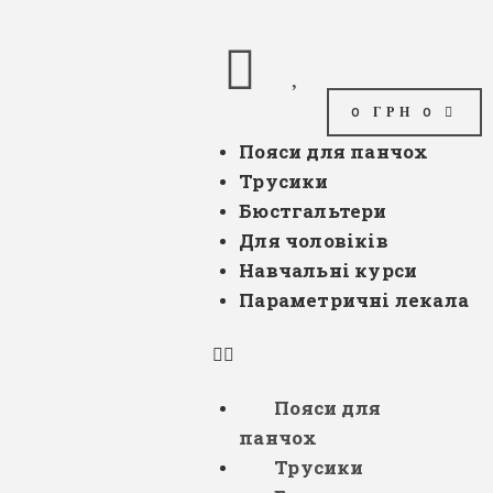
0
ГРН
0
Пояси для панчох
Трусики
Бюстгальтери
Для чоловіків
Навчальні курси
Параметричні лекала
Пояси для
панчох
Трусики