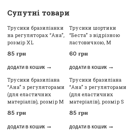
Супутні товари
Трусики бразиліанки
Трусики шортики
на регуляторах “Ана”,
“Беста” з відрізною
розмір XL
ластовичкою, M
85
грн
60
грн
ДОДАТИ В КОШИК
ДОДАТИ В КОШИК
Трусики бразиліана
Трусики бразиліана
“Ана” з регуляторами
“Ана” з регуляторами
(для еластичних
(для еластичних
матеріалів), розмір M
матеріалів), розмір S
85
грн
85
грн
ДОДАТИ В КОШИК
ДОДАТИ В КОШИК