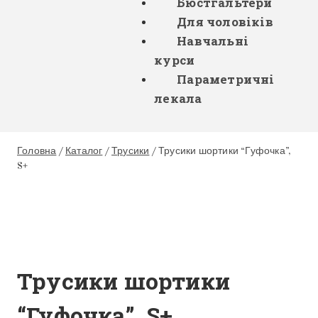
Бюстгальтери
Для чоловіків
Навчальні
курси
Параметричні
лекала
Головна
/
Каталог
/
Трусики
/
Трусики шортики “Гуфочка”,
S+
Трусики шортики
“Гуфочка”, S+