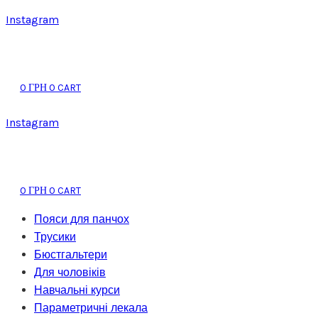
Instagram
0
0
CART
ГРН
Instagram
0
0
CART
ГРН
Пояси для панчох
Трусики
Бюстгальтери
Для чоловіків
Навчальні курси
Параметричні лекала