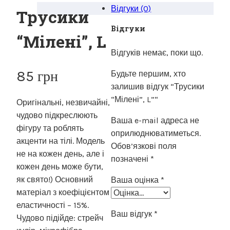
Відгуки (0)
Трусики
Відгуки
“Мілені”, L
Відгуків немає, поки що.
85
грн
Будьте першим, хто
залишив відгук “Трусики
“Мілені”, L”“
Оригінальні, незвичайні,
чудово підкреслюють
Ваша e-mail адреса не
фігуру та роблять
оприлюднюватиметься.
акценти на тілі. Модель
Обов’язкові поля
не на кожен день, але і
позначені
*
кожен день може бути,
як свято!) Основний
Ваша оцінка
*
матеріал з коефіцієнтом
еластичності – 15%.
Ваш відгук
*
Чудово підійде: стрейч