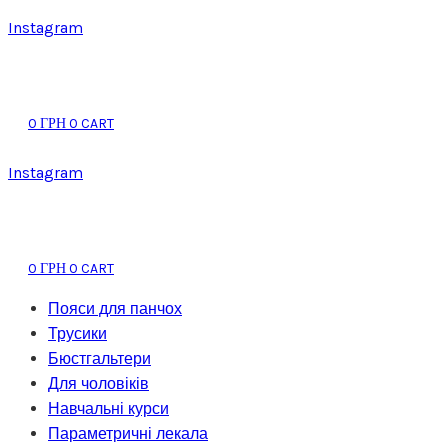
Instagram
0
0
CART
ГРН
Instagram
0
0
CART
ГРН
Пояси для панчох
Трусики
Бюстгальтери
Для чоловіків
Навчальні курси
Параметричні лекала