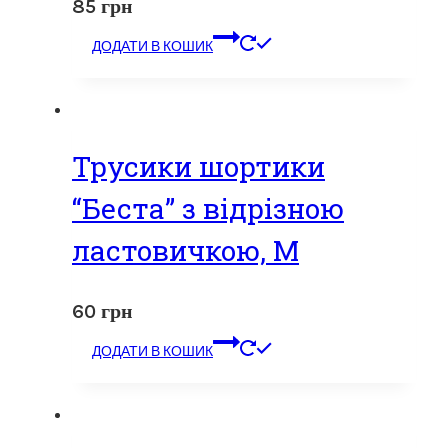
85
грн
ДОДАТИ В КОШИК
Трусики шортики
“Беста” з відрізною
ластовичкою, M
60
грн
ДОДАТИ В КОШИК