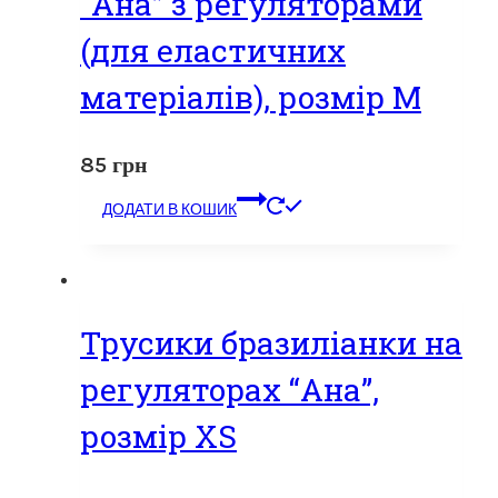
“Ана” з регуляторами
(для еластичних
матеріалів), розмір M
85
грн
ДОДАТИ В КОШИК
Трусики бразиліанки на
регуляторах “Ана”,
розмір XS