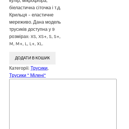
кулір, мікрофібра,
біеластична сіточка і т.д.
Крильця – еластичне
мереживо. Дана модель
трусиків доступна у 9
розмірах: XS, XS+, S, S+,
M, M+, L, L+, XL.
ДОДАТИ В КОШИК
Категорії:
Трусики
,
Трусики " Мілені"