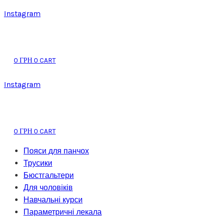
Instagram
0
0
CART
ГРН
Instagram
0
0
CART
ГРН
Пояси для панчох
Трусики
Бюстгальтери
Для чоловіків
Навчальні курси
Параметричні лекала