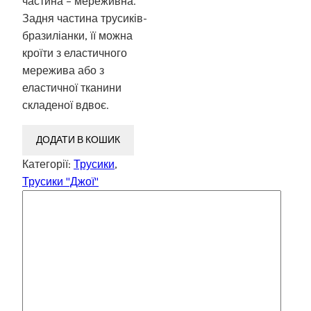
частина – мереживна.
Задня частина трусиків-
бразиліанки, її можна
кроїти з еластичного
мережива або з
еластичної тканини
складеної вдвоє.
ДОДАТИ В КОШИК
Категорії:
Трусики
,
Трусики "Джої"