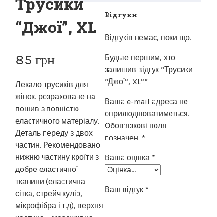
Трусики
Відгуки
“Джої”, XL
Відгуків немає, поки що.
85
грн
Будьте першим, хто
залишив відгук “Трусики
“Джої”, XL”“
Лекало трусиків для
жінок. розраховане на
Ваша e-mail адреса не
пошив з повністю
оприлюднюватиметься.
еластичного матеріалу.
Обов’язкові поля
Деталь переду з двох
позначені
*
частин. Рекомендовано
нижню частину кроїти з
Ваша оцінка
*
добре еластичної
тканини (еластична
Ваш відгук
*
сітка, стрейч кулір,
мікрофібра і т.д), верхня