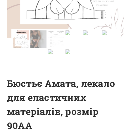
Бюстьє Амата, лекало
для еластичних
матеріалів, розмір
90АА