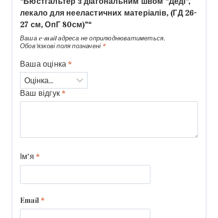
“Бюстгальтер з діагональним швом “Деді”,
лекало для нееластичних матеріалів, (ГД 26-
27 см, ОпГ 80см)”“
Ваша e-mail адреса не оприлюднюватиметься.
Обов’язкові поля позначені
*
Ваша оцінка
*
Ваш відгук
*
Ім'я
*
Email
*