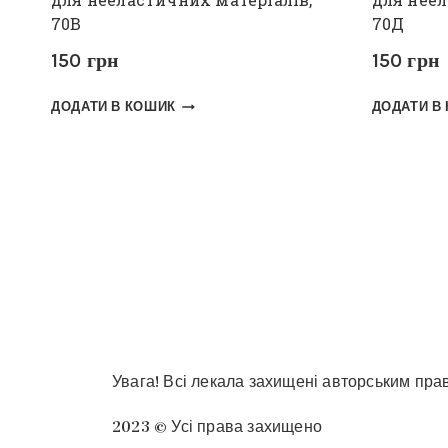
70В
70Д
150
грн
150
грн
ДОДАТИ В КОШИК
ДОДАТИ В
Увага! Всі лекала захищені авторським пр
2023 © Усі права захищено