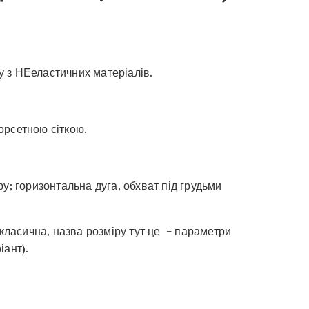
 з НЕеластичних матеріалів.
орсетною сіткою.
у; горизонтальна дуга, обхват під грудьми
 класична, назва розміру тут це – параметри
іант).