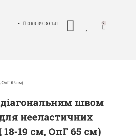
066 69 30 141
0
, ОпГ 65 см)
з діагональним швом
о для нееластичних
 18-19 см, ОпГ 65 см)