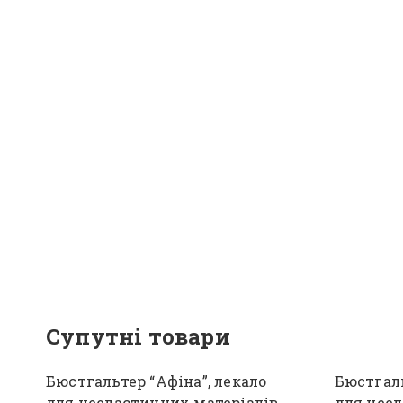
Супутні товари
Бюстгальтер “Афіна”, лекало
Бюстгаль
для нееластичних матеріалів,
для неел