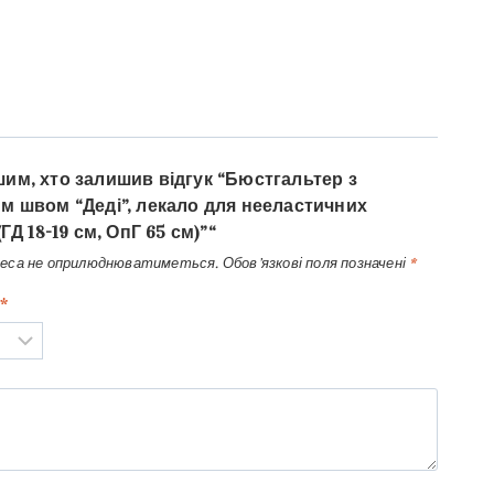
им, хто залишив відгук “Бюстгальтер з
м швом “Деді”, лекало для нееластичних
(ГД 18-19 см, ОпГ 65 см)”“
реса не оприлюднюватиметься.
Обов’язкові поля позначені
*
*