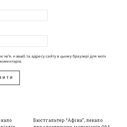
є ім'я, e-mail, та адресу сайту в цьому браузері для моїх
коментарів.
екало
Бюстгальтер “Афіна”, лекало
ріалів,
для еластичних матеріалів,90А