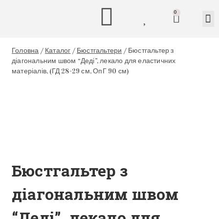
0
Головна
/
Каталог
/
Бюстгальтери
/
Бюстгальтер з
діагональним швом “Деді”, лекало для еластичних
матеріалів, (ГД 28-29 см, ОпГ 90 см)
Бюстгальтер з
діагональним швом
“Деді”, лекало для