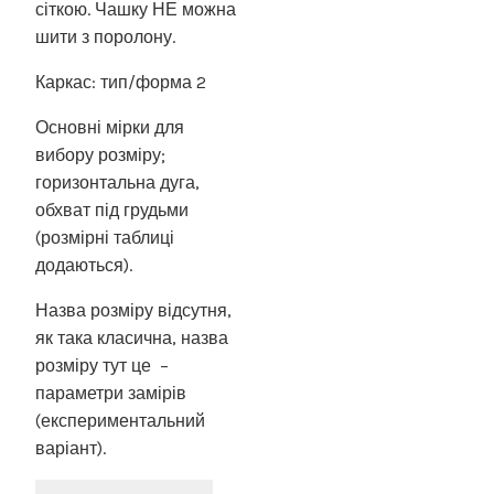
сіткою. Чашку НЕ можна
шити з поролону.
Каркас: тип/форма 2
Основні мірки для
вибору розміру;
горизонтальна дуга,
обхват під грудьми
(розмірні таблиці
додаються).
Назва розміру відсутня,
як така класична, назва
розміру тут це –
параметри замірів
(експериментальний
варіант).