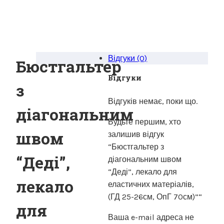
Відгуки (0)
Бюстгальтер
Відгуки
з
Відгуків немає, поки що.
діагональним
Будьте першим, хто
швом
залишив відгук
“Бюстгальтер з
“Деді”,
діагональним швом
“Деді”, лекало для
лекало
еластичних матеріалів,
(ГД 25-26см, ОпГ 70см)”“
для
Ваша e-mail адреса не