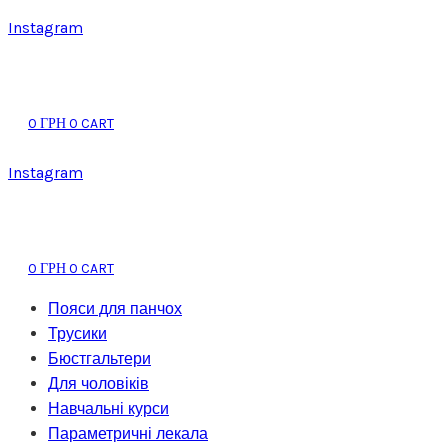
Instagram
0
0
CART
ГРН
Instagram
0
0
CART
ГРН
Пояси для панчох
Трусики
Бюстгальтери
Для чоловіків
Навчальні курси
Параметричні лекала