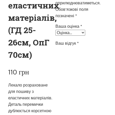
еластичних
оприлюднюватиметься.
Обов’язкові поля
матеріалів,
позначені
*
Ваша оцінка
*
(ГД 25-
26см, ОпГ
Ваш відгук
*
70см)
110
грн
Лекало розраховане
для пошиву з
еластичних матеріалів.
Деталь перемички
дублюється корсетною