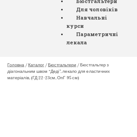
Бюстгальтери
Для чоловіків
Навчальні
курси
Параметричні
лекала
Головна
/
Каталог
/
Бюстгальтери
/
Бюстгальтер з
діагональним швом “Деді”, лекало для еластичних
матеріалів, (ГД 22-23см, ОпГ 95 см)