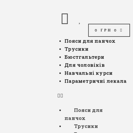
0
ГРН
0
Пояси для панчох
Трусики
Бюстгальтери
Для чоловіків
Навчальні курси
Параметричні лекала
Пояси для
панчох
Трусики