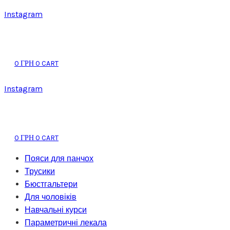
Instagram
0
0
CART
ГРН
Instagram
0
0
CART
ГРН
Пояси для панчох
Трусики
Бюстгальтери
Для чоловіків
Навчальні курси
Параметричні лекала