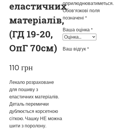
еластичних
оприлюднюватиметься.
Обов’язкові поля
матеріалів,
позначені
*
Ваша оцінка
*
(ГД 19-20,
ОпГ 70см)
Ваш відгук
*
110
грн
Лекало розраховане
для пошиву з
еластичних матеріалів.
Деталь перемички
дублюється корсетною
сіткою. Чашку НЕ можна
шити з поролону.