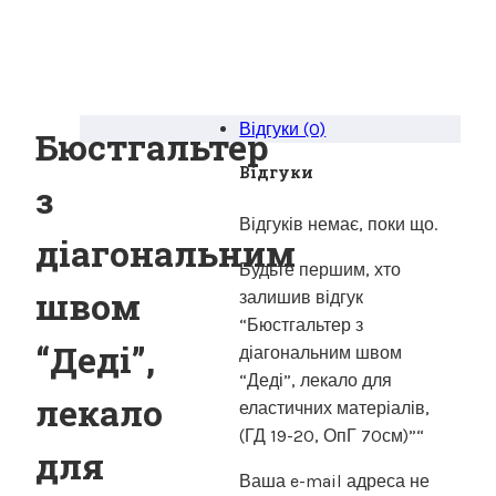
Відгуки (0)
Бюстгальтер
Відгуки
з
Відгуків немає, поки що.
діагональним
Будьте першим, хто
швом
залишив відгук
“Бюстгальтер з
“Деді”,
діагональним швом
“Деді”, лекало для
лекало
еластичних матеріалів,
(ГД 19-20, ОпГ 70см)”“
для
Ваша e-mail адреса не