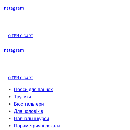
Instagram
0
0
CART
ГРН
Instagram
0
0
CART
ГРН
Пояси для панчох
Трусики
Бюстгальтери
Для чоловіків
Навчальні курси
Параметричні лекала