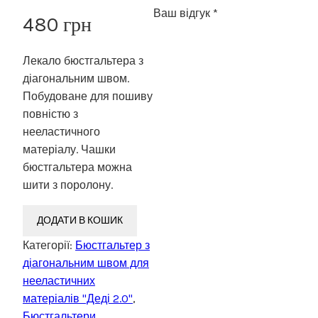
Ваш відгук
*
480
грн
Лекало бюстгальтера з
діагональним швом.
Побудоване для пошиву
повністю з
нееластичного
матеріалу. Чашки
бюстгальтера можна
шити з поролону.
ДОДАТИ В КОШИК
Категорії:
Бюстгальтер з
діагональним швом для
нееластичних
матеріалів "Деді 2.0"
,
Бюстгальтери