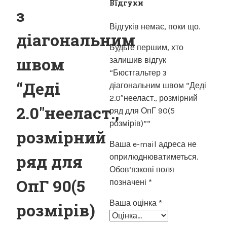
Відгуки
з
Відгуків немає, поки що.
діагональним
Будьте першим, хто
швом
залишив відгук
“Бюстгальтер з
“Деді
діагональним швом “Деді
2.0″нееласт., розмірний
2.0″нееласт.,
ряд для ОпГ 90(5
розмірів)”“
розмірний
Ваша e-mail адреса не
ряд для
оприлюднюватиметься.
Обов’язкові поля
ОпГ 90(5
позначені
*
Ваша оцінка
*
розмірів)