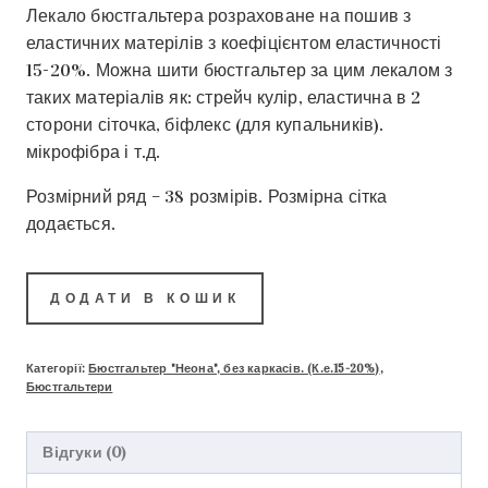
Лекало бюстгальтера розраховане на пошив з
еластичних матерілів з коефіцієнтом еластичності
15-20%. Можна шити бюстгальтер за цим лекалом з
таких матеріалів як: стрейч кулір, еластична в 2
сторони сіточка, біфлекс (для купальників).
мікрофібра і т.д.
Розмірний ряд – 38 розмірів. Розмірна сітка
додається.
ДОДАТИ В КОШИК
Категорії:
Бюстгальтер "Неона", без каркасів. (К.е.15-20%)
,
Бюстгальтери
Відгуки (0)