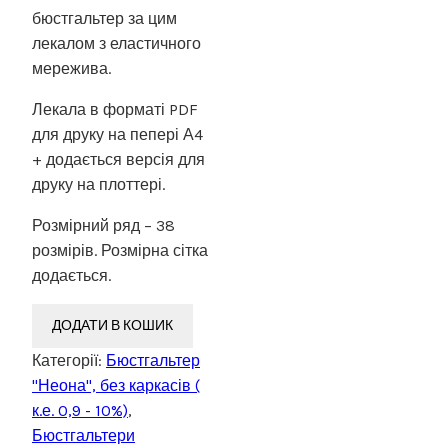
бюстгальтер за цим
лекалом з еластичного
мережива.
Лекала в форматі PDF
для друку на пепері А4
+ додається версія для
друку на плоттері.
Розмірний ряд – 38
розмірів. Розмірна сітка
додається.
ДОДАТИ В КОШИК
Категорії:
Бюстгальтер
"Неона", без каркасів (
к.е. 0,9 - 10%)
,
Бюстгальтери