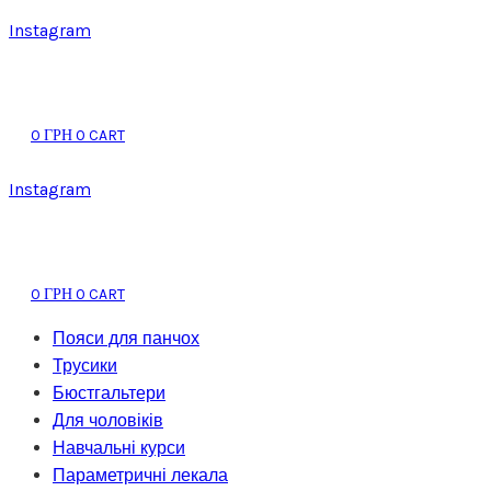
Instagram
0
0
CART
ГРН
Instagram
0
0
CART
ГРН
Пояси для панчох
Трусики
Бюстгальтери
Для чоловіків
Навчальні курси
Параметричні лекала