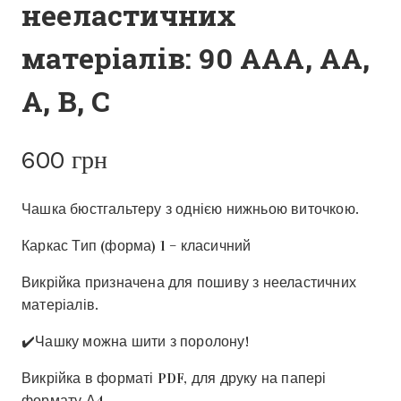
нееластичних
матеріалів: 90 ААА, АА,
А, В, С
600
грн
Чашка бюстгальтеру з однією нижньою виточкою.
Каркас Тип (форма) 1 – класичний
Викрійка призначена для пошиву з нееластичних
матеріалів.
✔️Чашку можна шити з поролону!
Викрійка в форматі PDF, для друку на папері
формату А4.