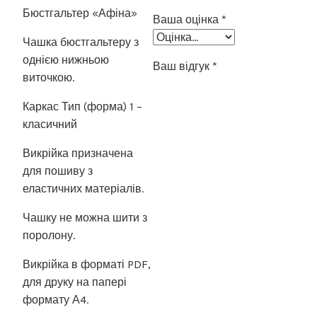
Бюстгальтер «Афіна»
Ваша оцінка
*
Чашка бюстгальтеру з
однією нижньою
Ваш відгук
*
виточкою.
Каркас Тип (форма) 1 –
класичний
Викрійка призначена
для пошиву з
еластичних матеріалів.
Чашку не можна шити з
поролону.
Викрійка в форматі PDF,
для друку на папері
формату А4.