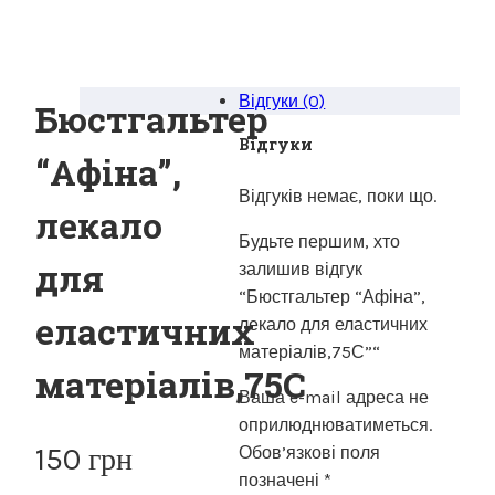
Відгуки (0)
Бюстгальтер
Відгуки
“Афіна”,
Відгуків немає, поки що.
лекало
Будьте першим, хто
для
залишив відгук
“Бюстгальтер “Афіна”,
еластичних
лекало для еластичних
матеріалів,75С”“
матеріалів,75С
Ваша e-mail адреса не
оприлюднюватиметься.
150
грн
Обов’язкові поля
позначені
*