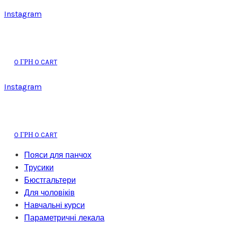
Instagram
0
0
CART
ГРН
Instagram
0
0
CART
ГРН
Пояси для панчох
Трусики
Бюстгальтери
Для чоловіків
Навчальні курси
Параметричні лекала