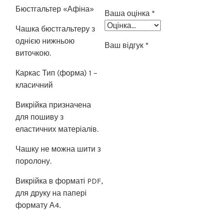
Бюстгальтер «Афіна»
Ваша оцінка
*
Чашка бюстгальтеру з
однією нижньою
Ваш відгук
*
виточкою.
Каркас Тип (форма) 1 –
класичний
Викрійка призначена
для пошиву з
еластичних матеріалів.
Чашку не можна шити з
поролону.
Викрійка в форматі PDF,
для друку на папері
формату А4.