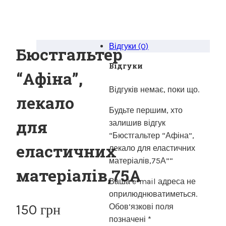
Відгуки (0)
Бюстгальтер
Відгуки
“Афіна”,
Відгуків немає, поки що.
лекало
Будьте першим, хто
для
залишив відгук
“Бюстгальтер “Афіна”,
еластичних
лекало для еластичних
матеріалів,75А”“
матеріалів,75А
Ваша e-mail адреса не
оприлюднюватиметься.
150
грн
Обов’язкові поля
позначені
*