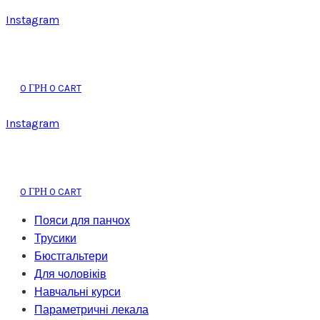
Instagram
0
0
CART
ГРН
Instagram
0
0
CART
ГРН
Пояси для панчох
Трусики
Бюстгальтери
Для чоловіків
Навчальні курси
Параметричні лекала