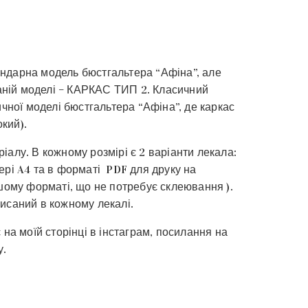
ндарна модель бюстгальтера “Афіна”, але
 даній моделі – КАРКАС ТИП 2. Класичний
ичної моделі бюстгальтера “Афіна”, де каркас
кий).
іалу. В кожному розмірі є 2 варіанти лекала:
ері A4 та в форматі PDF для друку на
ьшому форматі, що не потребує склеювання ).
исаний в кожному лекалі.
 на моїй сторінці в інстаграм, посилання на
у.