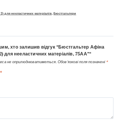
 2) для нееластичних матеріалів
,
Бюстгальтери
им, хто залишив відгук “Бюстгальтер Афіна
 2) для нееластичних матеріалів, 75АА”“
реса не оприлюднюватиметься.
Обов’язкові поля позначені
*
*