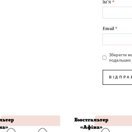
Ім'я
*
Email
*
Зберегти мо
подальших 