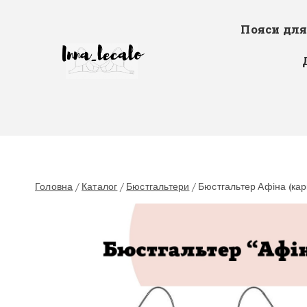
Пояси дл
Головна
/
Каталог
/
Бюстгальтери
/
Бюстгальтер Афіна (кар