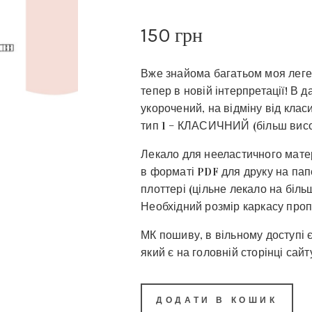
150
грн
Вже знайома багатьом моя леге
тепер в новій інтерпретації! В
укорочений, на відміну від клас
тип 1 – КЛАСИЧНИЙ (більш висо
Лекало для нееластичного матер
в форматі PDF для друку на пап
плоттері (цільне лекало на біл
Необхідний розмір каркасу проп
МК пошиву, в вільному доступі є
який є на головній сторінці сайт
ДОДАТИ В КОШИК