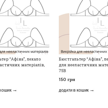
тер “Афіна”, лекало
Бюстгальтер “Афіна”, л
астичних матеріалів,
для нееластичних мате
75В
150
грн
 КОШИК
ДОДАТИ В КОШИК