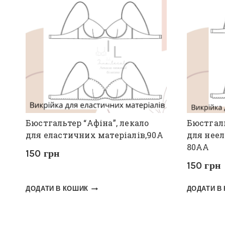
Бюстгальтер “Афіна”, лекало
Бюстгаль
для еластичних матеріалів,90А
для неел
80АА
150
грн
150
грн
ДОДАТИ В КОШИК
ДОДАТИ В