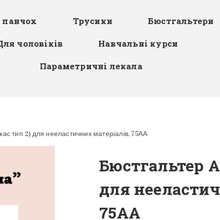
я панчох
Трусики
Бюстгальтери
Для чоловіків
Навчальні курси
Параметричні лекала
кас тип 2) для нееластичних матеріалів, 75АА
Бюстгальтер А
для нееластич
75АА