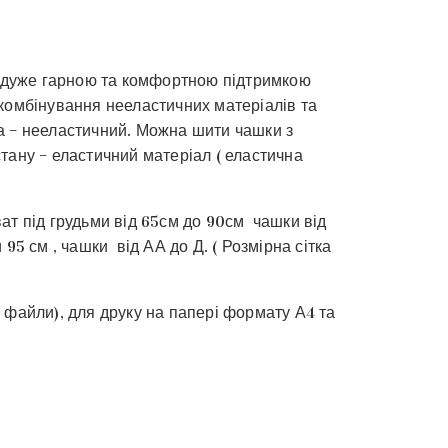
з дуже гарною та комфортною підтримкою
комбінування нееластичних матеріалів та
а – нееластичний. Можна шити чашки з
тану – еластичний матеріал ( еластична
ат під грудьми від 65см до 90см чашки від
 95 см , чашки від АА до Д. ( Розмірна сітка
 файли), для друку на папері формату А4 та