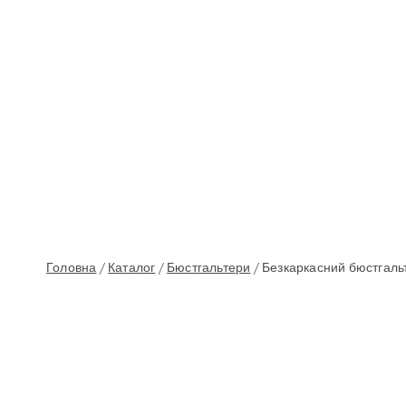
Головна
/
Каталог
/
Бюстгальтери
/
Безкаркасний бюстгальт