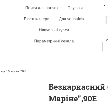
Пояси для панчох
Трусики
Бюстгальтери
Для чоловіків
Навчальні курси
Параметричні лекала
ер ” Маріне”,90Е
Безкаркасний 
Маріне”,90Е