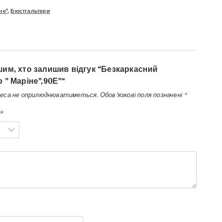
не"
,
Бюстгальтери
им, хто залишив відгук “Безкаркасний
 ” Маріне”,90Е”“
реса не оприлюднюватиметься.
Обов’язкові поля позначені
*
*