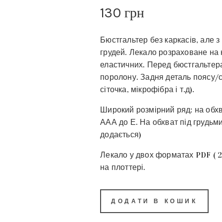
130
грн
Бюстгальтер без каркасів, але 
грудей. Лекало розраховане на 
еластичних. Перед бюстгальтер
поролону. Задня деталь поясу/с
сіточка, мікрофібра і т.д).
Широкий розмірний ряд: на обхв
ААА до Е. На обхват під грудьми
додається)
Лекало у двох форматах PDF ( 2
на плоттері.
ДОДАТИ В КОШИК