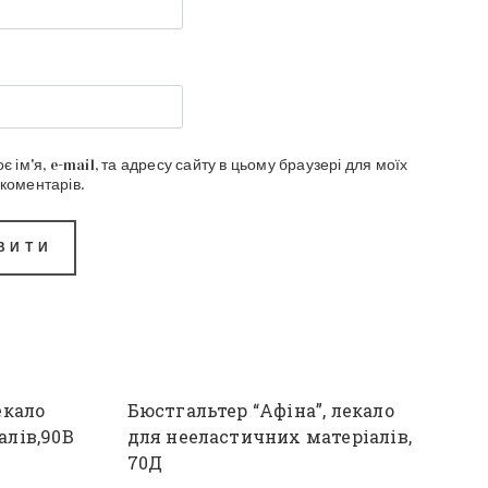
є ім'я, e-mail, та адресу сайту в цьому браузері для моїх
коментарів.
екало
Бюстгальтер “Афіна”, лекало
алів,90В
для нееластичних матеріалів,
70Д