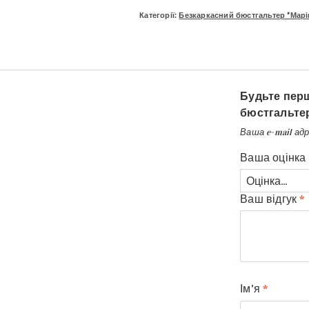
Категорії:
Безкаркасний бюстгальтер "Марі
Будьте перш
бюстгальтер
Ваша e-mail ад
Ваша оцінка
Ваш відгук
*
Ім'я
*