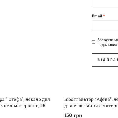
Email
*
Зберегти мо
подальших 
ра ” Стефа”, лекало для
Бюстгальтер “Афіна”, л
чних матеріалів, 25
для еластичних матері
150
грн