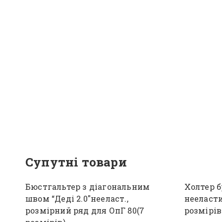
Супутні товари
Бюстгальтер з діагональним
Холтер б
швом “Деді 2.0″нееласт.,
нееласти
розмірний ряд для ОпГ 80(7
розмірів