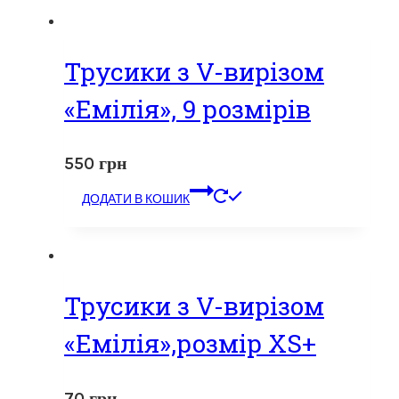
Трусики з V-вирізом
«Емілія», 9 розмірів
550
грн
ДОДАТИ В КОШИК
Трусики з V-вирізом
«Емілія»,розмір XS+
70
грн