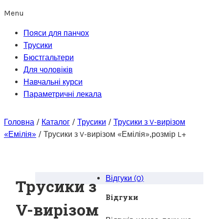
Menu
Пояси для панчох
Трусики
Бюстгальтери
Для чоловіків
Навчальні курси
Параметричні лекала
Головна
/
Каталог
/
Трусики
/
Трусики з V-вирізом
«Емілія»
/
Трусики з V-вирізом «Емілія»,розмір L+
Відгуки (0)
Трусики з
Відгуки
V-вирізом