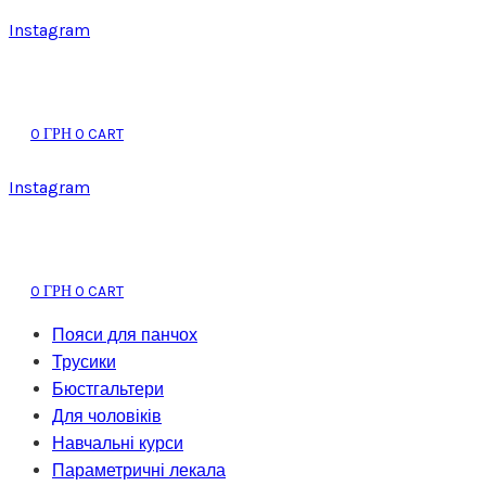
Instagram
0
0
CART
ГРН
Instagram
0
0
CART
ГРН
Пояси для панчох
Трусики
Бюстгальтери
Для чоловіків
Навчальні курси
Параметричні лекала