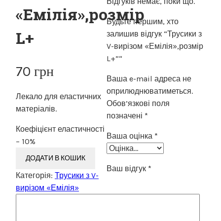
Відгуків немає, поки що.
«Емілія»,розмір
Будьте першим, хто
L+
залишив відгук “Трусики з
V-вирізом «Емілія»,розмір
L+”“
70
грн
Ваша e-mail адреса не
оприлюднюватиметься.
Лекало для еластичних
Обов’язкові поля
матеріалів.
позначені
*
Коефіцієнт еластичності
Ваша оцінка
*
– 10%
ДОДАТИ В КОШИК
Ваш відгук
*
Категорія:
Трусики з V-
вирізом «Емілія»