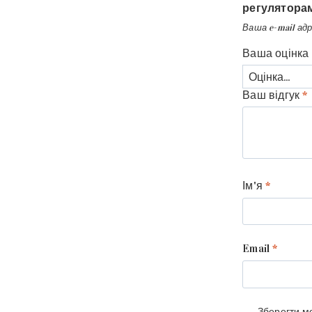
регуляторам
Ваша e-mail ад
Ваша оцінка
Ваш відгук
*
Ім'я
*
Email
*
Зберегти мо