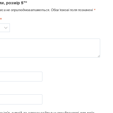
и, розмір S”“
реса не оприлюднюватиметься.
Обов’язкові поля позначені
*
*
є ім'я, e-mail, та адресу сайту в цьому браузері для моїх