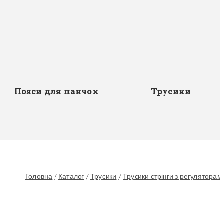
Пояси для панчох
Трусики
Головна
/
Каталог
/
Трусики
/
Трусики стрінги з регулятора