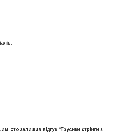
алів.
им, хто залишив відгук “Трусики стрінги з