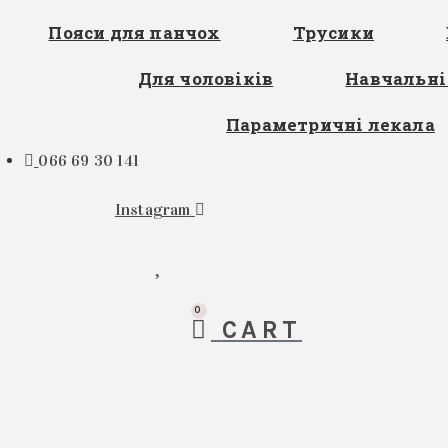
Перейти
Пояси для панчох
Трусики
до
вмісту
Для чоловіків
Навчальні
Параметричні лекала
066 69 30 141
Instagram
0
CART