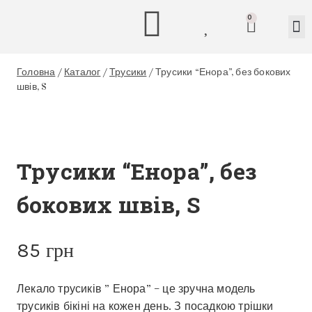
0
Головна
/
Каталог
/
Трусики
/
Трусики “Енора”, без бокових
швів, S
Трусики “Енора”, без
бокових швів, S
85
грн
Лекало трусиків ” Енора” – це зручна модель
трусиків бікіні на кожен день. З посадкою трішки