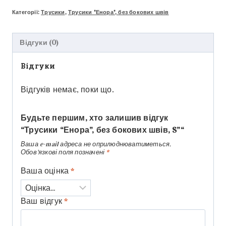
Категорії:
Трусики
,
Трусики "Енора", без бокових швів
Відгуки (0)
Відгуки
Відгуків немає, поки що.
Будьте першим, хто залишив відгук
“Трусики “Енора”, без бокових швів, S”“
Ваша e-mail адреса не оприлюднюватиметься.
Обов’язкові поля позначені
*
Ваша оцінка
*
Ваш відгук
*