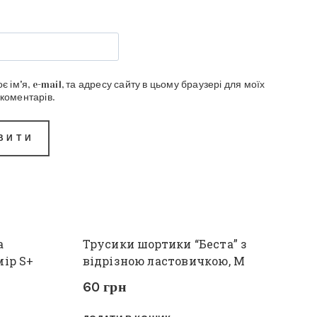
є ім'я, e-mail, та адресу сайту в цьому браузері для моїх
коментарів.
а
Трусики шортики “Беста” з
мір S+
відрізною ластовичкою, M
60
грн