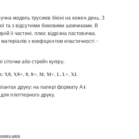
учна модель трусиків бікіні на кожен день. З
ї та з відсутніми боковими шовчиками. В
ній ії частині, плюс відрізна ластовичка.
матеріалів з коефіцієнтом еластичності –
ї сіточки або стрейч куліру.
: XS, XS+, S, S+, M, M+, L, L+, XL
ріантах друку: на папері формату А4
 для плоттерного друку.
окових швів