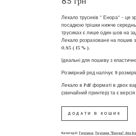
85
грн
Лекало трусиків ” Енора” – це зр
посадкою трішки нижче середньо
трусиках є лише один шов на зад
Лекало розраховане на пошив з 
0,85 ( 15 % ).
Ідеальні для пошиву з еластично
Розмірний ряд налічує 9 розмірів
Лекало в Pdf форматі в двох ва
(звичайний принтер) та є версія
ДОДАТИ В КОШИК
Категорії:
Трусики
,
Трусики "Енора", без б