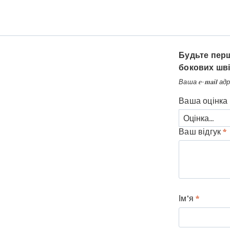
Будьте перш
бокових шві
Ваша e-mail ад
Ваша оцінка
Ваш відгук
*
Ім'я
*