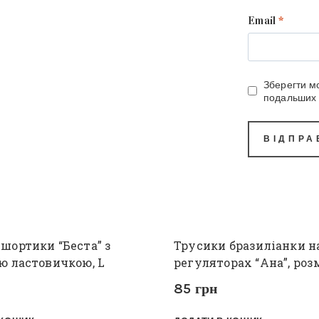
Email
*
Зберегти мо
подальших 
шортики “Беста” з
Трусики бразиліанки н
ю ластовичкою, L
регуляторах “Ана”, роз
85
грн