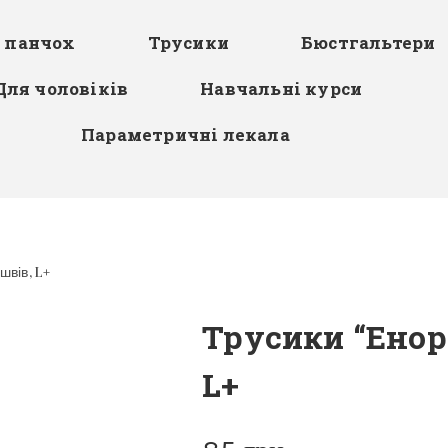
я панчох
Трусики
Бюстгальтери
Для чоловіків
Навчальні курси
Параметричні лекала
швів, L+
Трусики “Енора
L+