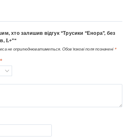
им, хто залишив відгук “Трусики “Енора”, без
в, L+”“
реса не оприлюднюватиметься.
Обов’язкові поля позначені
*
*