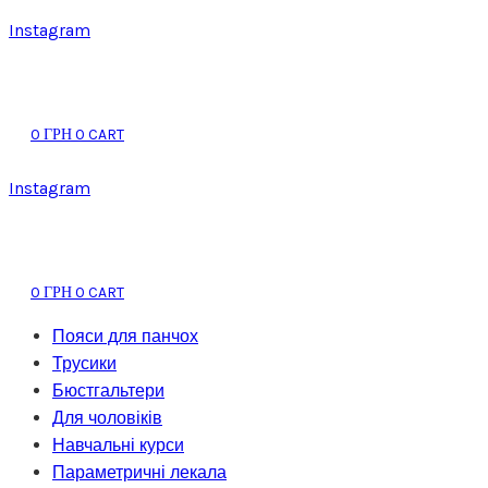
Instagram
0
0
CART
ГРН
Instagram
0
0
CART
ГРН
Пояси для панчох
Трусики
Бюстгальтери
Для чоловіків
Навчальні курси
Параметричні лекала