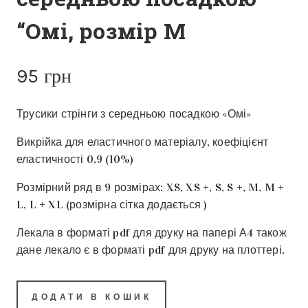
“Омі, розмір M
95
грн
Трусики стрінги з середньою посадкою «Омі»
Викрійка для еластичного матеріалу, коефіцієнт
еластичності 0,9 (10%)
Розмірний ряд в 9 розмірах: XS, XS +, S, S +, M, M +
L, L + XL (розмірна сітка додається )
Лекала в форматі pdf для друку на папері А4 також
дане лекало є в форматі pdf для друку на плоттері.
ДОДАТИ В КОШИК