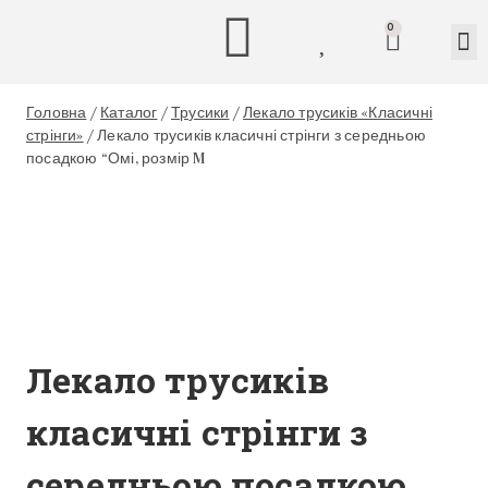
0
Головна
/
Каталог
/
Трусики
/
Лекало трусиків «Класичні
стрінги»
/
Лекало трусиків класичні стрінги з середньою
посадкою “Омі, розмір M
Лекало трусиків
класичні стрінги з
середньою посадкою