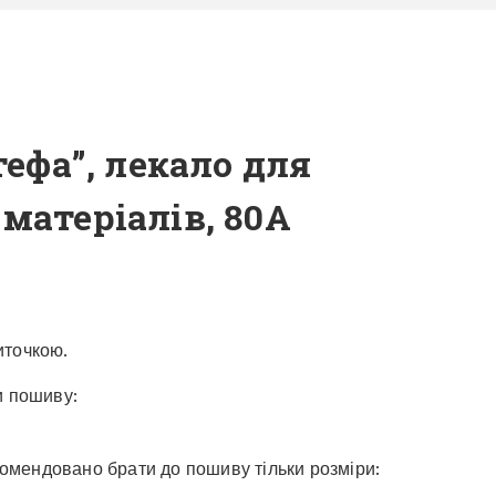
тефа”, лекало для
матеріалів, 80А
иточкою.
и пошиву:
екомендовано брати до пошиву тільки розміри: