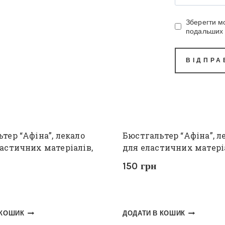
Зберегти мо
подальших 
тер “Афіна”, лекало
Бюстгальтер “Афіна”, л
астичних матеріалів,
для еластичних матері
150
грн
 КОШИК
ДОДАТИ В КОШИК