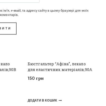
є ім'я, e-mail, та адресу сайту в цьому браузері для моїх
коментарів.
екало
Бюстгальтер “Афіна”, лекало
алів,90В
для еластичних матеріалів,90А
150
грн
ДОДАТИ В КОШИК