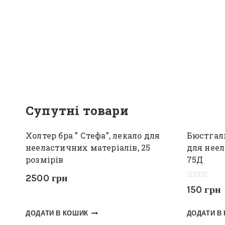
Супутні товари
Холтер бра ” Стефа”, лекало для
Бюстгаль
нееластичних матеріалів, 25
для неел
розмірів
75Д
2500
грн
Оцінено в
150
грн
5.00
з 5
ДОДАТИ В КОШИК
ДОДАТИ В