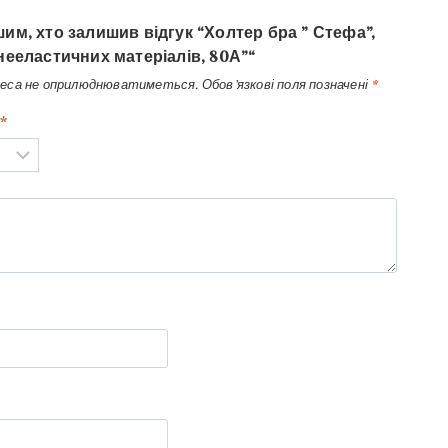
им, хто залишив відгук “Холтер бра ” Стефа”,
нееластичних матеріалів, 80А”“
реса не оприлюднюватиметься.
Обов’язкові поля позначені
*
*