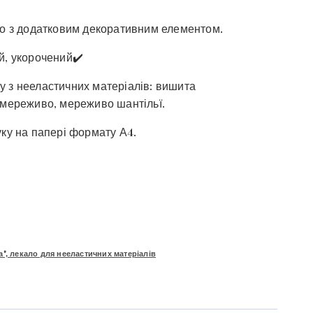
бо з додатковим декоративним елементом.
й, укорочений✔️
у з нееластичних матеріалів: вишита
 мереживо, мереживо шантільї.
уку на папері формату А4.
", лекало для нееластичних матеріалів