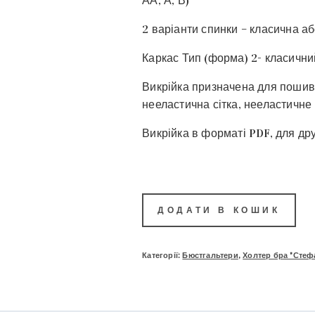
АА, А, В)
2 варіанти спинки – класична а
Каркас Тип (форма) 2- класични
Викрійка призначена для пошив
нееластична сітка, нееластичне
Викрійка в форматі PDF, для др
ДОДАТИ В КОШИК
Категорії:
Бюстгальтери
,
Холтер бра "Стефа