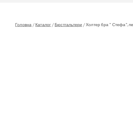
Головна
/
Каталог
/
Бюстгальтери
/
Холтер бра ” Стефа”, л