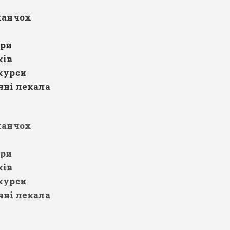
панчох
ери
ків
курси
ні лекала
панчох
ери
ків
курси
ні лекала