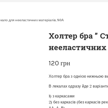
екало для нееластичних матеріалів, 80А
Холтер бра ” С
нееластичних 
120
грн
Холтер бра з однією нижньою в
В лекалах одразу йде 2 варіант
1) з каркасами
2) без каркасів (без каркасів р