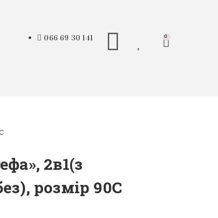
066 69 30 141
0
0С
ефа», 2в1(з
ез), розмір 90С