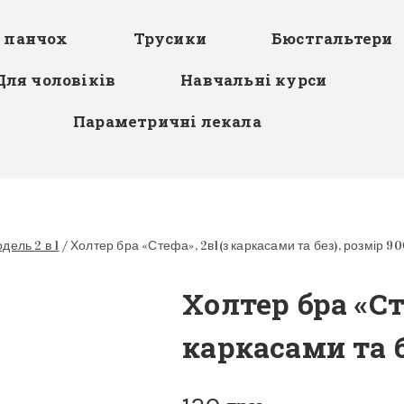
я панчох
Трусики
Бюстгальтери
Для чоловіків
Навчальні курси
Параметричні лекала
дель 2 в 1
/
Холтер бра «Стефа», 2в1(з каркасами та без), розмір 9
Холтер бра «Ст
каркасами та б