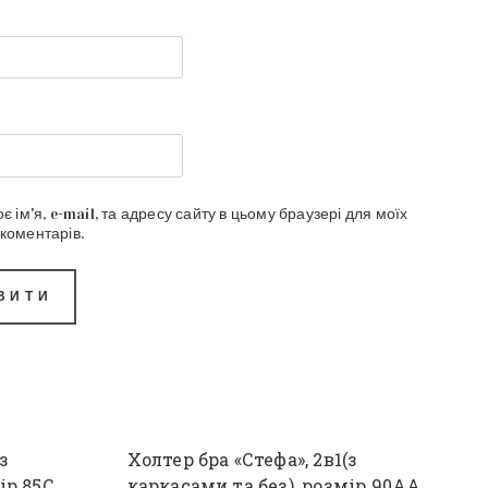
є ім'я, e-mail, та адресу сайту в цьому браузері для моїх
коментарів.
з
Холтер бра «Стефа», 2в1(з
ір 85С
каркасами та без), розмір 90АА