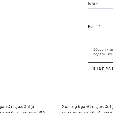
Ім'я
*
Email
*
Зберегти мо
подальших 
а «Стефа», 2в1(з
Холтер бра «Стефа», 2в1(
и та без), розмір 90А
каркасами та без), розм