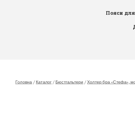
Пояси дл
Головна
/
Каталог
/
Бюстгальтери
/
Холтер бра «Стефа», мо