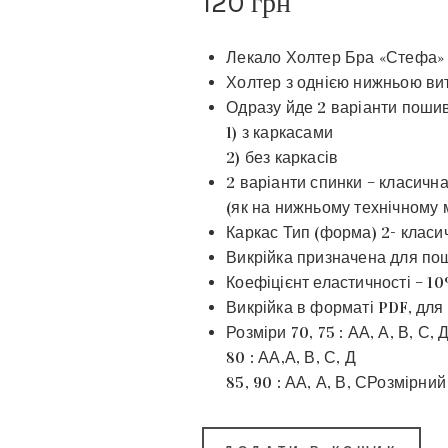
120
грн
Лекало Холтер Бра «Стефа»
Холтер з однією нижньою ви
Одразу йде 2 варіанти пошив
1) з каркасами
2) без каркасів
2 варіанти спинки – класич
(як на нижньому технічному 
Каркас Тип (форма) 2- класи
Викрійка призначена для пош
Коефіцієнт еластичності – 1
Викрійка в форматі PDF, для
Розміри 70, 75 : АА, А, В, С, Д
80 : АА,А, В, С, Д
85, 90 : АА, А, В, СРозмірний