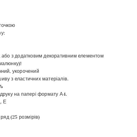
точкою
у:
на або з додатковим декоративним елементом
малюнку)!
чний, укорочений
иву з еластичних матеріалів.
0%
 друку на папері формату А4.
, Е
 ряд (25 розмірів)