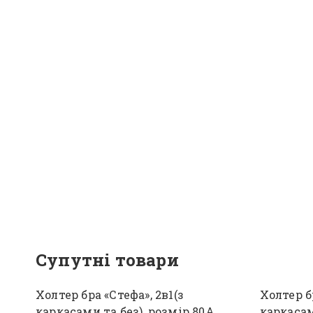
Супутні товари
Холтер бра «Стефа», 2в1(з
Холтер бр
каркасами та без), розмір 80А
каркасам