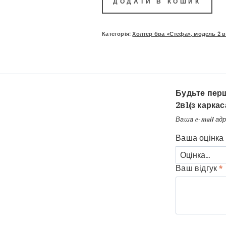
ДОДАТИ В КОШИК
Категорія:
Холтер бра «Стефа», модель 2 в
Будьте перш
2в1(з каркас
Ваша e-mail ад
Ваша оцінка
Ваш відгук
*