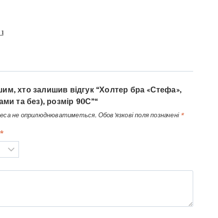
 1
им, хто залишив відгук “Холтер бра «Стефа»,
ами та без), розмір 90С”“
реса не оприлюднюватиметься.
Обов’язкові поля позначені
*
*