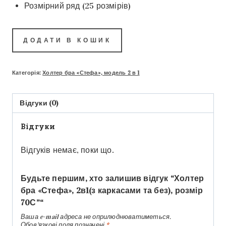
Розмірний ряд (25 розмірів)
ДОДАТИ В КОШИК
Категорія:
Холтер бра «Стефа», модель 2 в 1
Відгуки (0)
Відгуки
Відгуків немає, поки що.
Будьте першим, хто залишив відгук “Холтер
бра «Стефа», 2в1(з каркасами та без), розмір
70С”“
Ваша e-mail адреса не оприлюднюватиметься.
Обов’язкові поля позначені
*