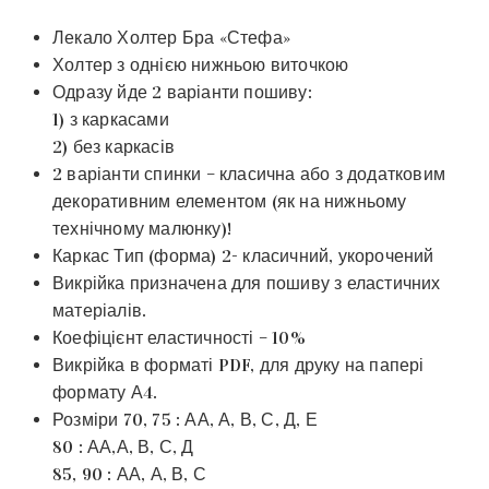
Лекало Холтер Бра «Стефа»
Холтер з однією нижньою виточкою
Одразу йде 2 варіанти пошиву:
1) з каркасами
2) без каркасів
2 варіанти спинки – класична або з додатковим
декоративним елементом (як на нижньому
технічному малюнку)!
Каркас Тип (форма) 2- класичний, укорочений
Викрійка призначена для пошиву з еластичних
матеріалів.
Коефіцієнт еластичності – 10%
Викрійка в форматі PDF, для друку на папері
формату А4.
Розміри 70, 75 : АА, А, В, С, Д, Е
80 : АА,А, В, С, Д
85, 90 : АА, А, В, С