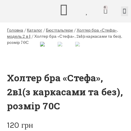
0
Головна
/
Каталог
/
Бюстгальтери
/
Холтер бра «Стефа»,
модель 2 в 1
/
Холтер бра «Стефа», 2в1(з каркасами та без),
розмір 70С
Холтер бра «Стефа»,
2в1(з каркасами та без),
розмір 70С
120
грн