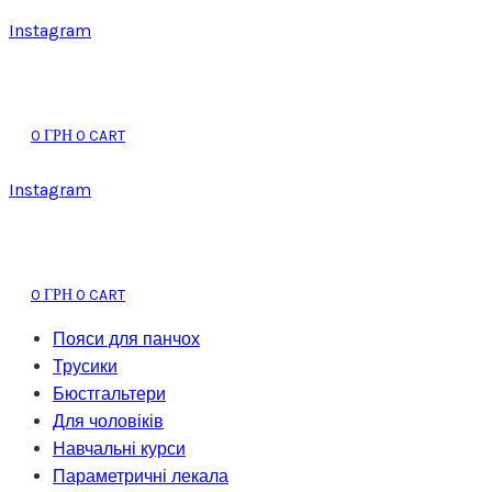
Instagram
0
0
CART
ГРН
Instagram
0
0
CART
ГРН
Пояси для панчох
Трусики
Бюстгальтери
Для чоловіків
Навчальні курси
Параметричні лекала