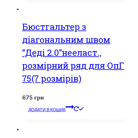
Бюстгальтер з
діагональним швом
“Деді 2.0″нееласт.,
розмірний ряд для ОпГ
75(7 розмірів)
675
грн
ДОДАТИ В КОШИК