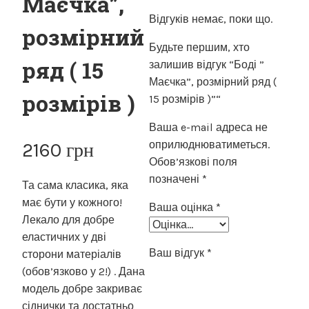
Маєчка”,
Відгуків немає, поки що.
розмірний
Будьте першим, хто
ряд ( 15
залишив відгук “Боді ”
Маєчка”, розмірний ряд (
розмірів )
15 розмірів )”“
Ваша e-mail адреса не
оприлюднюватиметься.
2160
грн
Обов’язкові поля
позначені
*
Та сама класика, яка
має бути у кожного!
Ваша оцінка
*
Лекало для добре
еластичних у дві
Ваш відгук
*
сторони матеріалів
(обов’язково у 2!) . Дана
модель добре закриває
сіднички та достатньо