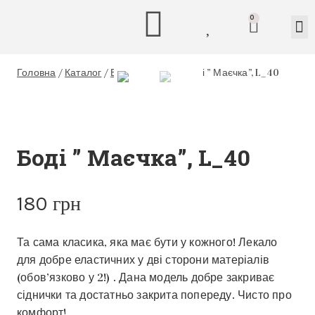
0
Головна
/
Каталог
/
Бюстгальтери
/
Боді ” Маєчка”, L_40
Боді ” Маєчка”, L_40
180
грн
Та сама класика, яка має бути у кожного! Лекало
для добре еластичних у дві сторони матеріалів
(обов’язково у 2!) . Дана модель добре закриває
сіднички та достатньо закрита попереду. Чисто про
комфорт!