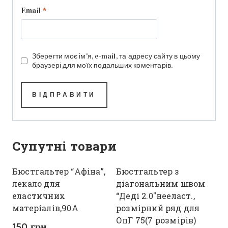
Email
*
Зберегти моє ім'я, e-mail, та адресу сайту в цьому
браузері для моїх подальших коментарів.
Супутні товари
Бюстгальтер “Афіна”,
Бюстгальтер з
лекало для
діагональним швом
еластичних
“Деді 2.0″нееласт.,
матеріалів,90А
розмірний ряд для
ОпГ 75(7 розмірів)
150
грн