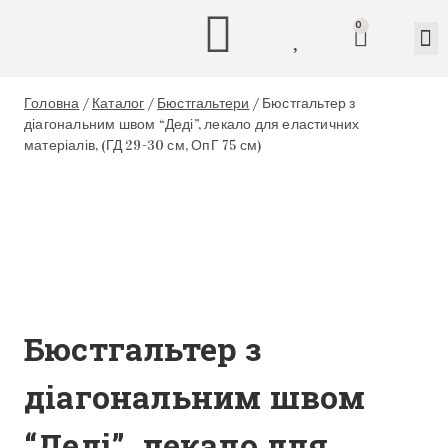
0
Головна
/
Каталог
/
Бюстгальтери
/
Бюстгальтер з
діагональним швом “Деді”, лекало для еластичних
матеріалів, (ГД 29-30 см, ОпГ 75 см)
Бюстгальтер з
діагональним швом
“Деді”, лекало для