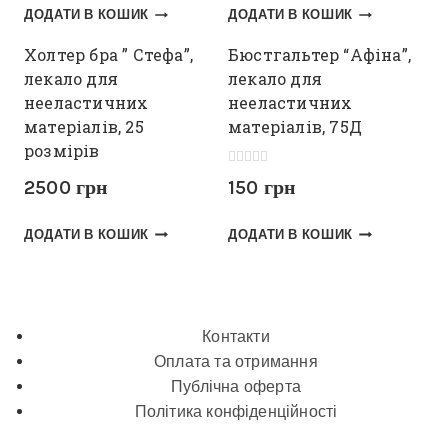
ДОДАТИ В КОШИК
ДОДАТИ В КОШИК
Холтер бра ” Стефа”,
Бюстгальтер “Афіна”,
лекало для
лекало для
нееластичних
нееластичних
матеріалів, 25
матеріалів, 75Д
розмірів
Оцінено в
150
грн
2500
грн
5.00
з 5
ДОДАТИ В КОШИК
ДОДАТИ В КОШИК
Контакти
Оплата та отримання
Публічна оферта
Політика конфіденційності