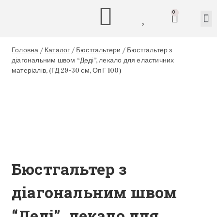
0
Головна
/
Каталог
/
Бюстгальтери
/
Бюстгальтер з
діагональним швом “Деді”, лекало для еластичних
матеріалів, (ГД 29-30 см, ОпГ 100)
Бюстгальтер з
діагональним швом
“Деді”, лекало для