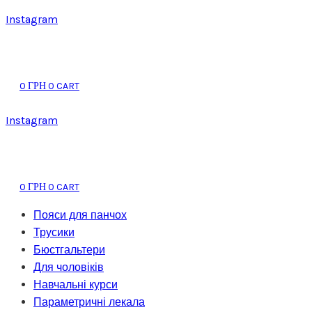
Instagram
0
0
CART
ГРН
Instagram
0
0
CART
ГРН
Пояси для панчох
Трусики
Бюстгальтери
Для чоловіків
Навчальні курси
Параметричні лекала