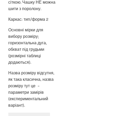
сіткою. Чашку НЕ можна
шити з поролону.
Каркас: тип/форма 2
Основні мірки для
вибору розміру;
горизонтальна дуга,
обхват під грудьми
(розмірні таблиці
додаються).
Назва розміру відсутня,
як така класична, назва
розміру тут це –
параметри замірів
(експериментальний
варіант).