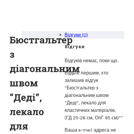
Відгуки (0)
Бюстгальтер
Відгуки
з
Відгуків немає, поки що.
діагональним
Будьте першим, хто
швом
залишив відгук
“Бюстгальтер з
“Деді”,
діагональним швом
“Деді”, лекало для
лекало
еластичних матеріалів,
(ГД 25-26 см, ОпГ 95 см)”“
для
Ваша e-mail адреса не