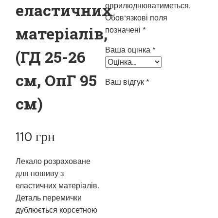
еластичних
оприлюднюватиметься.
Обов’язкові поля
матеріалів,
позначені
*
Ваша оцінка
*
(ГД 25-26
см, ОпГ 95
Ваш відгук
*
см)
110
грн
Лекало розраховане
для пошиву з
еластичних матеріалів.
Деталь перемички
дублюється корсетною