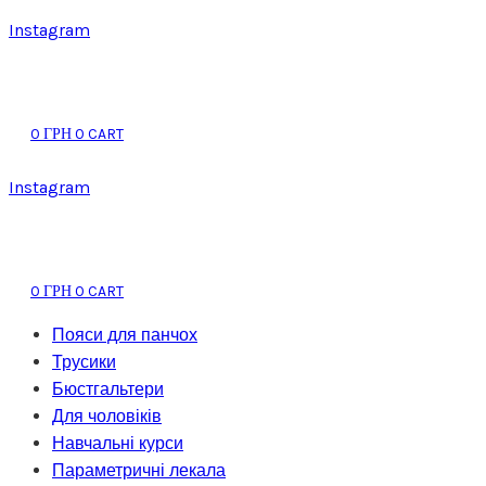
Instagram
0
0
CART
ГРН
Instagram
0
0
CART
ГРН
Пояси для панчох
Трусики
Бюстгальтери
Для чоловіків
Навчальні курси
Параметричні лекала