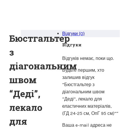
Відгуки (0)
Бюстгальтер
Відгуки
з
Відгуків немає, поки що.
діагональним
Будьте першим, хто
швом
залишив відгук
“Бюстгальтер з
“Деді”,
діагональним швом
“Деді”, лекало для
лекало
еластичних матеріалів,
(ГД 24-25 см, ОпГ 95 см)”“
для
Ваша e-mail адреса не