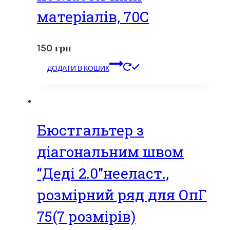
матеріалів, 70С
150
грн
ДОДАТИ В КОШИК
Бюстгальтер з
діагональним швом
“Деді 2.0″нееласт.,
розмірний ряд для ОпГ
75(7 розмірів)