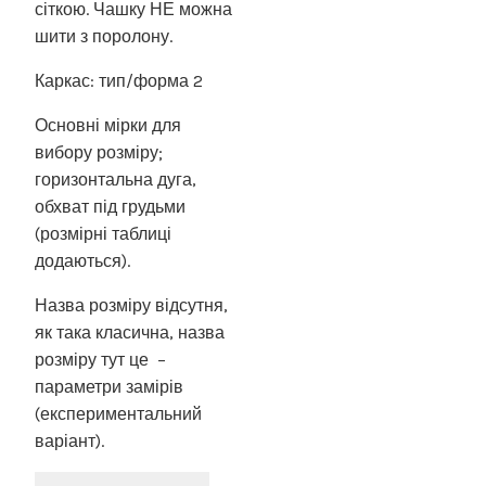
сіткою. Чашку НЕ можна
шити з поролону.
Каркас: тип/форма 2
Основні мірки для
вибору розміру;
горизонтальна дуга,
обхват під грудьми
(розмірні таблиці
додаються).
Назва розміру відсутня,
як така класична, назва
розміру тут це –
параметри замірів
(експериментальний
варіант).