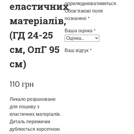
еластичних
оприлюднюватиметься.
Обов’язкові поля
матеріалів,
позначені
*
Ваша оцінка
*
(ГД 24-25
см, ОпГ 95
Ваш відгук
*
см)
110
грн
Лекало розраховане
для пошиву з
еластичних матеріалів.
Деталь перемички
дублюється корсетною